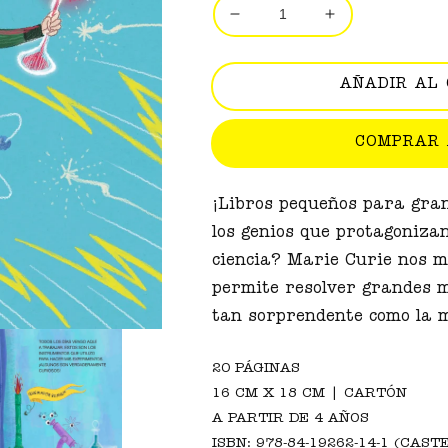
Reducir
Aumentar
cantidad
cantidad
para
para
Marie
Marie
AÑADIR AL
Curie
Curie
y
y
COMPRAR
el
el
descubrimiento
descubrimient
atómico
atómico
¡Libros pequeños para gran
los genios que protagonizan
ciencia? Marie Curie nos m
permite resolver grandes m
tan sorprendente como la 
20 PÁGINAS
16 CM X 18 CM | CARTÓN
A PARTIR DE 4 AÑOS
ISBN: 978-84-19262-14-1 (CAS