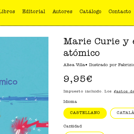
Libros
Editorial
Autores
Catálogo
Contacto
Marie Curie y 
atómico
Altea Villa• Ilustrado por Fabrizi
Precio
9,95€
habitual
Impuesto incluido. Los
gastos d
Idioma
CASTELLANO
CATAL
Cantidad