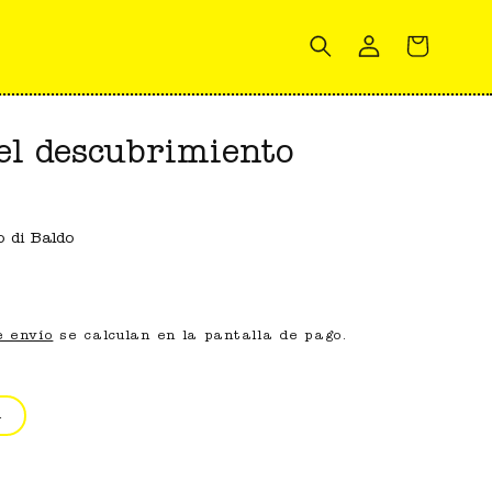
Iniciar
Carrito
sesión
el descubrimiento
o di Baldo
e envío
se calculan en la pantalla de pago.
À