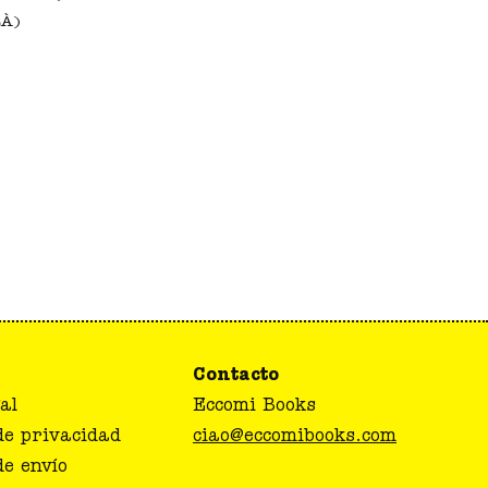
LÀ)
Contacto
al
Eccomi Books
 de privacidad
ciao@eccomibooks.com
de envío